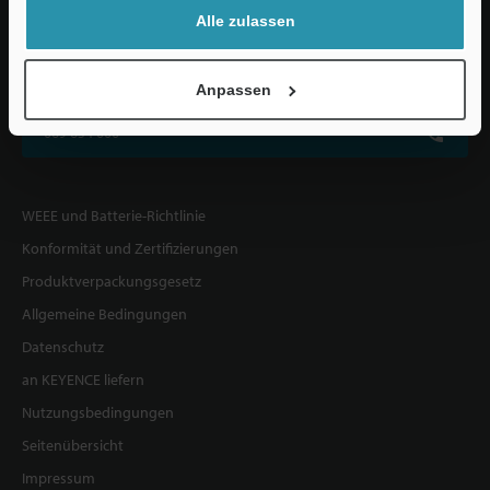
Alle zulassen
KEYENCE DEUTSCHLAND GmbH
De-Saint-Exupéry-Straße 3, 60549 Frankfurt am Main, Deutschland
Anpassen
069 654 000
WEEE und Batterie-Richtlinie
Konformität und Zertifizierungen
Produktverpackungsgesetz
Allgemeine Bedingungen
Datenschutz
an KEYENCE liefern
Nutzungsbedingungen
Seitenübersicht
Impressum