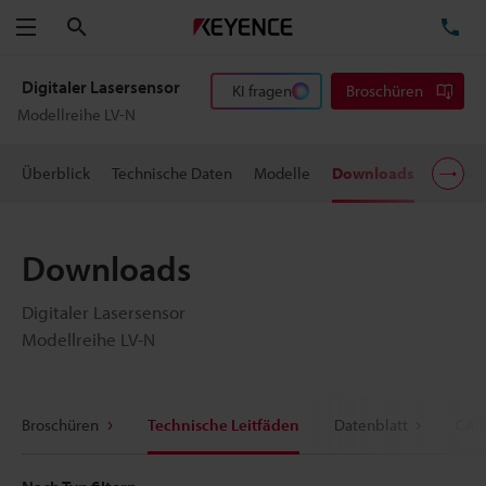
Suchen
TE
Menü
Digitaler Lasersensor
KI fragen
Broschüren
Modellreihe LV-N
Überblick
Technische Daten
Modelle
Downloads
Preisi
Downloads
Digitaler Lasersensor
Modellreihe LV-N
Broschüren
Technische Leitfäden
Datenblatt
CAD