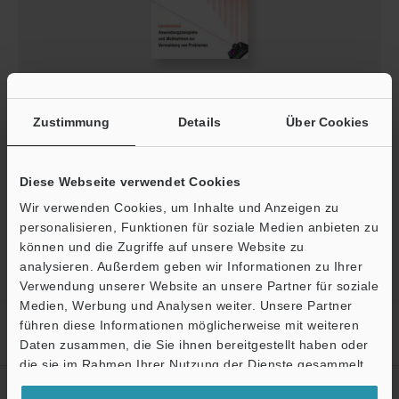
LASERSENSOREN Anwendungsbeispiele und
Maßnahmen zur Vermeidung von Problemen
Zustimmung
Details
Über Cookies
PDF
:
3.2MB
/
Deutsch
Diese Webseite verwendet Cookies
Download
Wir verwenden Cookies, um Inhalte und Anzeigen zu
personalisieren, Funktionen für soziale Medien anbieten zu
können und die Zugriffe auf unsere Website zu
analysieren. Außerdem geben wir Informationen zu Ihrer
Verwendung unserer Website an unsere Partner für soziale
Medien, Werbung und Analysen weiter. Unsere Partner
Startseite
führen diese Informationen möglicherweise mit weiteren
Produkte
Sensoren
Lasersensoren
Digitaler
Ö
Lasersensor
Downloads
Daten zusammen, die Sie ihnen bereitgestellt haben oder
Support
die sie im Rahmen Ihrer Nutzung der Dienste gesammelt
haben.
Erstellen Sie Ihren KEYENCE