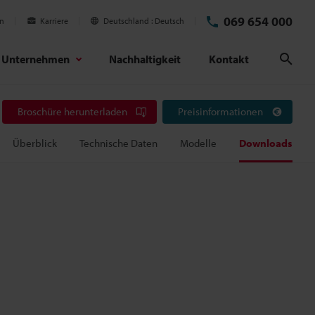
069 654 000
en
Karriere
Deutschland
Deutsch
Unternehmen
Nachhaltigkeit
Kontakt
Suc
Broschüre herunterladen
Preisinformationen
Überblick
Technische Daten
Modelle
Downloads