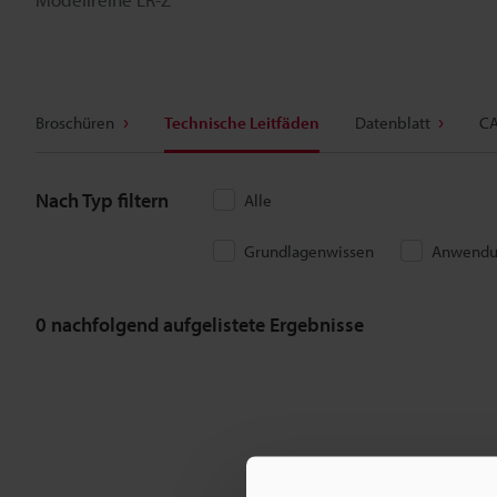
Broschüren
Technische Leitfäden
Datenblatt
CA
Nach Typ filtern
Alle
Grundlagenwissen
Anwendu
0
nachfolgend aufgelistete Ergebnisse