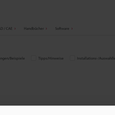
D / CAE
Handbücher
Software
ngen/Beispiele
Tipps/Hinweise
Installations-/Auswahll