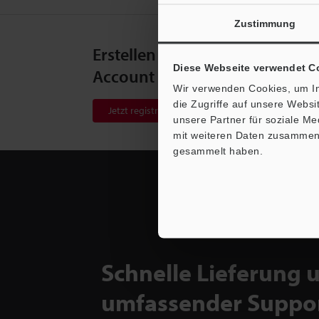
Zustimmung
Erstellen Sie Ihren KEYENCE
Diese Webseite verwendet C
Account
Wir verwenden Cookies, um In
die Zugriffe auf unsere Webs
Jetzt registrieren!
unsere Partner für soziale M
mit weiteren Daten zusammen, 
gesammelt haben.
Schnelle Lieferung 
umfassender Suppo