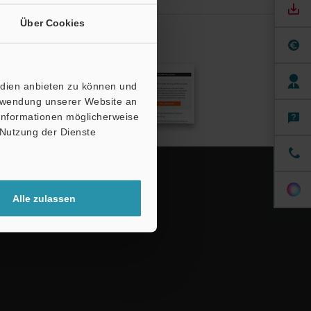
Über Cookies
dung
edien anbieten zu können und
erwendung unserer Website an
 Informationen möglicherweise
 Nutzung der Dienste
Alle zulassen