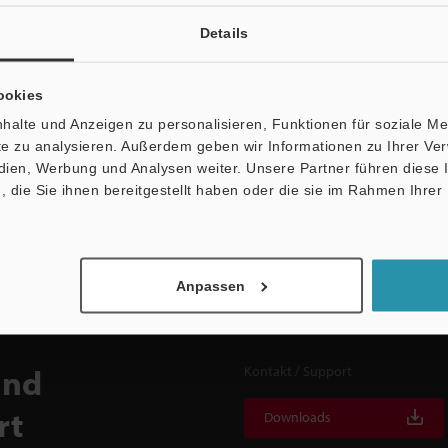
Details
Newsletter-Anmel
ookies
halte und Anzeigen zu personalisieren, Funktionen für soziale M
Jetzt anmelden
ite zu analysieren. Außerdem geben wir Informationen zu Ihrer V
edien, Werbung und Analysen weiter. Unsere Partner führen diese
die Sie ihnen bereitgestellt haben oder die sie im Rahmen Ihrer
Anpassen
und
Kontakt / Support
rt
Downloads