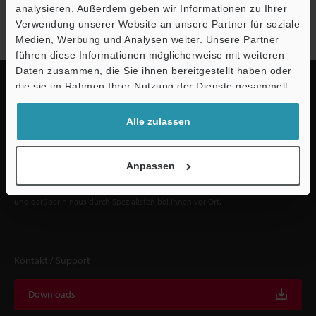
analysieren. Außerdem geben wir Informationen zu Ihrer
Jetzt anmelden
Verwendung unserer Website an unsere Partner für soziale
Medien, Werbung und Analysen weiter. Unsere Partner
führen diese Informationen möglicherweise mit weiteren
Ö
Daten zusammen, die Sie ihnen bereitgestellt haben oder
Support
die sie im Rahmen Ihrer Nutzung der Dienste gesammelt
haben.
Alle zulassen
Schnelle Lieferung und
umfassender Support
Anpassen
KEYENCE unterstützt Sie von der Produktauswahl bis hin zur Inbetriebnahme
und darüber hinaus durch Spezialisten bei Ihnen vor Ort.
Kontakt / Support
Downloads