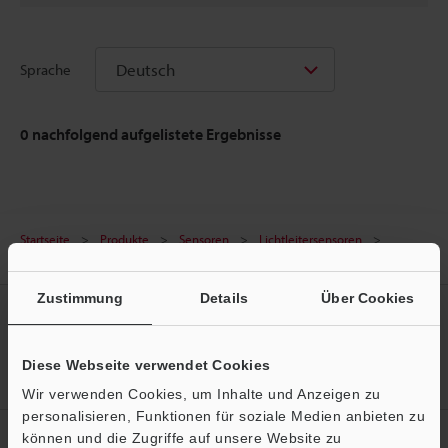
Deutsch
Sprache
0
nachfolgend aufgelistete Ergebnisse
Startseite
Produkte
Sensoren
Lichtleitersensoren
Lichtleitergeräte
Downloads
Zustimmung
Details
Über Cookies
Erstellen Sie Ihren KEYENCE
Account
Diese Webseite verwendet Cookies
Jetzt registrieren!
Wir verwenden Cookies, um Inhalte und Anzeigen zu
personalisieren, Funktionen für soziale Medien anbieten zu
können und die Zugriffe auf unsere Website zu
Newsletter-Anmeldung