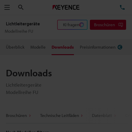
Suchen
TE
Menü
Lichtleitergeräte
KI fragen
Broschüren
Modellreihe FU
Überblick
Modelle
Downloads
Preisinformationen
Downloads
Lichtleitergeräte
Modellreihe FU
Broschüren
Technische Leitfäden
Datenblatt
CAD