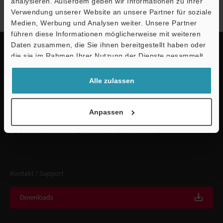
analysieren. Außerdem geben wir Informationen zu Ihrer
Jetzt anmelden
Verwendung unserer Website an unsere Partner für soziale
Support
Medien, Werbung und Analysen weiter. Unsere Partner
führen diese Informationen möglicherweise mit weiteren
Daten zusammen, die Sie ihnen bereitgestellt haben oder
die sie im Rahmen Ihrer Nutzung der Dienste gesammelt
haben.
Schnelle Lieferung und
Alle zulassen
umfassender Support
Anpassen
KEYENCE unterstützt Sie von der Produktauswahl bis hin zur Inbetriebnahme
und darüber hinaus durch Spezialisten bei Ihnen vor Ort.
Kontakt / Support
Downloads