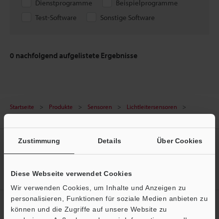
Dienstprogramme
Beispielprogramme
Test-Software
Sonstige Software
0
nachfolgend aufgelistete Ergebnisse
Startseite
Produkte
Sensoren
Lichtleitersensoren
Lichtleiterverstärker mit 1-Draht-Anschluss
Downloads
Zustimmung
Details
Über Cookies
Erstellen Sie Ihren KEYENCE
Account
Jetzt registrieren!
Diese Webseite verwendet Cookies
Wir verwenden Cookies, um Inhalte und Anzeigen zu
personalisieren, Funktionen für soziale Medien anbieten zu
Newsletter-Anmeldung
können und die Zugriffe auf unsere Website zu
Ö