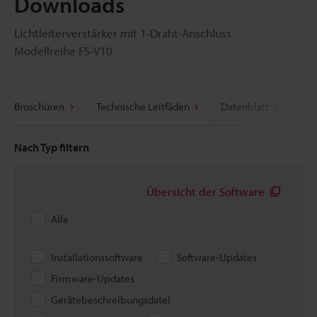
Downloads
Lichtleiterverstärker mit 1-Draht-Anschluss
Modellreihe FS-V10
Broschüren
Technische Leitfäden
Datenblatt
CAD
Nach Typ filtern
Übersicht der Software
Alle
Installationssoftware
Software-Updates
Firmware-Updates
Gerätebeschreibungsdatei