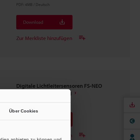
PDF
:
4MB
/
Deutsch
Download
Zur Merkliste hinzufügen
Digitale Lichtleitersensoren FS-NEO
Leitfaden zur Schulung
PDF
:
995.7KB
/
Deutsch
Über Cookies
Download
Zur Merkliste hinzufügen
edien anbieten zu können und