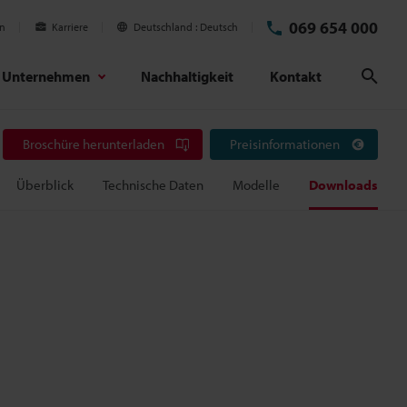
069 654 000
en
Karriere
Deutschland
Deutsch
Unternehmen
Nachhaltigkeit
Kontakt
Suc
Broschüre herunterladen
Preisinformationen
Überblick
Technische Daten
Modelle
Downloads