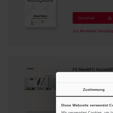
Download
Zur Merkliste hinzufü
FS-Neo&FU Auswahll
Lichtwellenleiter
PDF
:
2.1MB
/
Deutsch
Zustimmung
Download
Diese Webseite verwendet C
Zur Merkliste hinzufü
Wir verwenden Cookies, um In