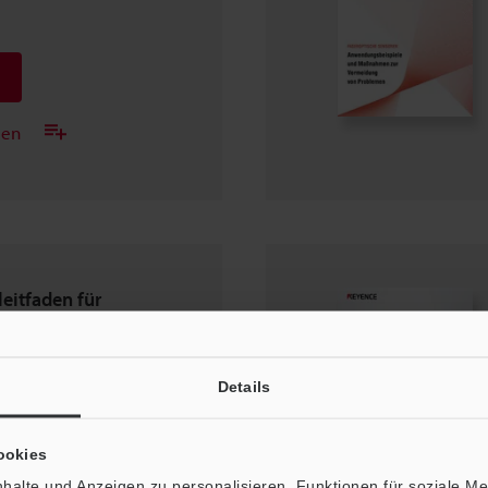
gen
eitfaden für
Details
ookies
gen
halte und Anzeigen zu personalisieren, Funktionen für soziale M