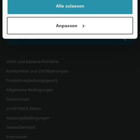
Alle zulassen
KEYENCE DEUTSCHLAND GmbH
De-Saint-Exupéry-Straße 3, 60549 Frankfurt am Main, Deutschland
Anpassen
069 654 000
WEEE und Batterie-Richtlinie
Konformität und Zertifizierungen
Produktverpackungsgesetz
Allgemeine Bedingungen
Datenschutz
an KEYENCE liefern
Nutzungsbedingungen
Seitenübersicht
Impressum