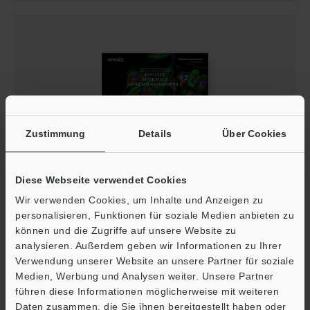
Zustimmung
Details
Über Cookies
Modellreihe BZ-X KOMPAKTES
Diese Webseite verwendet Cookies
FLUORESZENZMIKROSKOP KEINE DUNKELKAMMER
ERFORDERLICH KONZEPT MERKMALE
Wir verwenden Cookies, um Inhalte und Anzeigen zu
ANWENDUNGSBEISPIELE BAND2
personalisieren, Funktionen für soziale Medien anbieten zu
können und die Zugriffe auf unsere Website zu
PDF
:
3.5MB
/
Deutsch
analysieren. Außerdem geben wir Informationen zu Ihrer
Ö
Verwendung unserer Website an unsere Partner für soziale
Download
Medien, Werbung und Analysen weiter. Unsere Partner
Support
führen diese Informationen möglicherweise mit weiteren
Daten zusammen, die Sie ihnen bereitgestellt haben oder