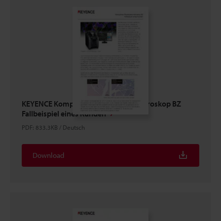
KEYENCE Kompaktes Fluoreszenzmikroskop BZ
Fallbeispiel eines Kunden
PDF
:
833.3KB
/
Deutsch
Download