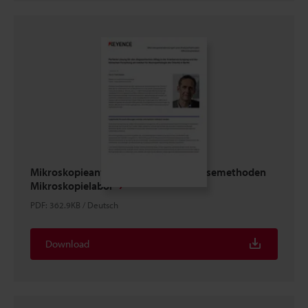
Mikroskopieanwendungen und Analysemethoden
Mikroskopielabor
PDF
:
362.9KB
/
Deutsch
Download