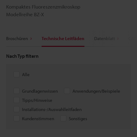
Kompaktes Fluoreszenzmikroskop
Modellreihe BZ-X
Broschüren
Technische Leitfäden
Datenblatt
CAD
Nach Typ filtern
Alle
Grundlagenwissen
Anwendungen/Beispiele
Tipps/Hinweise
Installations-/Auswahlleitfaden
Kundenstimmen
Sonstiges