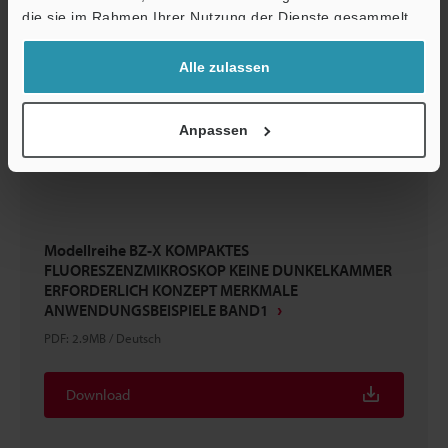
die sie im Rahmen Ihrer Nutzung der Dienste gesammelt
haben.
Alle zulassen
Anpassen
Modellreihe BZ-X KOMPAKTES
FLUORESZENZMIKROSKOP KEINE DUNKELKAMMER
ERFORDERLICH KONZEPT MERKMALE
ANWENDUNGSBEISPIELE BAND1
PDF
:
2.9MB
/
Deutsch
Download