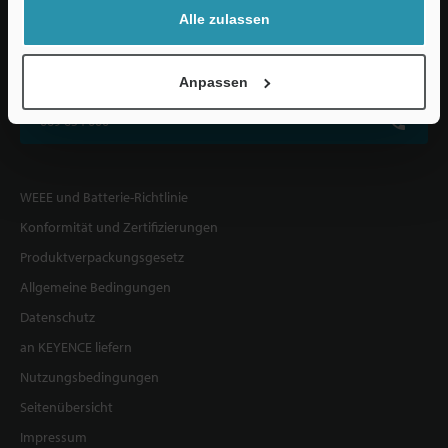
Alle zulassen
KEYENCE DEUTSCHLAND GmbH
De-Saint-Exupéry-Straße 3, 60549 Frankfurt am Main, Deutschland
Anpassen
069 654 000
WEEE und Batterie-Richtlinie
Konformität und Zertifizierungen
Produktverpackungsgesetz
Allgemeine Bedingungen
Datenschutz
an KEYENCE liefern
Nutzungsbedingungen
Seitenübersicht
Impressum