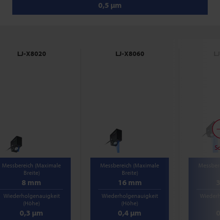
0,5 µm
LJ-X8020
LJ-X8060
L
Sc
Messbereich (Maximale
Messbereich (Maximale
Messber
Breite)
Breite)
8 mm
16 mm
Wiederholgenauigkeit
Wiederholgenauigkeit
Wiederh
(Höhe)
(Höhe)
0,3 µm
0,4 µm