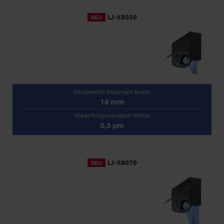
LJ-X8030
NEU
Messbereich (Maximale Breite)
16 mm
Wiederholgenauigkeit (Höhe)
0,3 µm
LJ-X8070
NEU