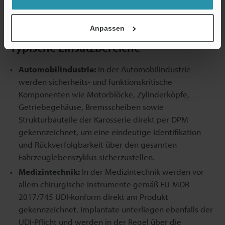
gewährleistet einen langlebigen Betrieb und die
kontaktlose Ladefunktion minimiert den Verschleiß.
Anpassen
Typische Einsatzbereiche
Automobilindustrie:
In der Automobilindustrie
werden sicherheits- und funktionskritische
Komponenten wie Motorblöcke, Zylinderköpfe,
Getriebegehäuse, Bremsscheiben sowie
Strukturbauteile der Karosserie direkt per DPM
gekennzeichnet, um eine eindeutige Identifikation
und Rückverfolgbarkeit über den gesamten
Fahrzeuglebenszyklus sicherzustellen.
Medizintechnik:
In der Medizintechnik werden vor
allem chirurgische Instrumente gemäß EU-MDR
2017/745 UDI-konform direkt am Produkt
gekennzeichnet. Implantate unterliegen ebenfalls der
UDI-Pflicht und werden in der Regel über die