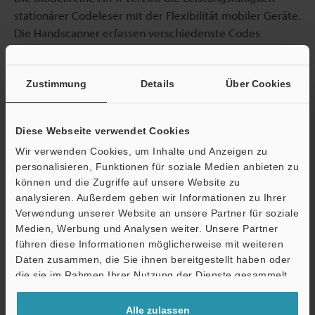
stationärer Codeleser mit der Flexibilität mobiler Geräte.
Die Handscanner erfassen verschiedenste Codes
prozesssicher, selbst unter anspruchsvollen industriellen
Bedingungen.
Zustimmung
Details
Über Cookies
Intelligentes Beleuchtungssystem:
Automatische
Auswahl aus vier Beleuchtungsoptionen wodurch sich
die Handscanner an wechselnde Lichtverhältnisse und
Diese Webseite verwendet Cookies
Oberflächen anpassen.
Wir verwenden Cookies, um Inhalte und Anzeigen zu
personalisieren, Funktionen für soziale Medien anbieten zu
AI-Filter:
Dank des leistungsstarken Algorithmus des
können und die Zugriffe auf unsere Website zu
HR-X500 werden selbst kontrastarme und teilweise
analysieren. Außerdem geben wir Informationen zu Ihrer
zerstörte sowie auch DPM-Codes zuverlässig erfasst.
Verwendung unserer Website an unsere Partner für soziale
Flexible Lesebereiche:
Die automatische Auswahl der
Medien, Werbung und Analysen weiter. Unsere Partner
geeigneten Kamera erzielt eine hohe Tiefenschärfe
führen diese Informationen möglicherweise mit weiteren
Ö
und sorgt für effiziente und ergonomische
Daten zusammen, die Sie ihnen bereitgestellt haben oder
Support
die sie im Rahmen Ihrer Nutzung der Dienste gesammelt
Arbeitsabläufe.
haben.
Industrietaugliches Design:
Das robuste Gehäuse
Alle zulassen