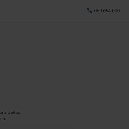
069 654 000
rts weiter.
ßen.