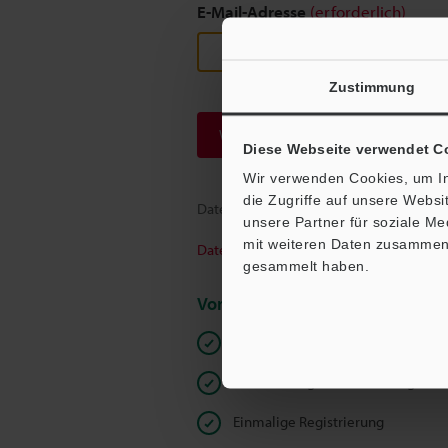
E-Mail-Adresse
(erforderlich)
Zustimmung
Weiter
Diese Webseite verwendet C
Wir verwenden Cookies, um In
die Zugriffe auf unsere Webs
Datenschutz ist uns wichtig - Ihre Dat
unsere Partner für soziale M
mit weiteren Daten zusammen, 
Datenschutz
gesammelt haben.
Vorteile für registrierte Mitglied
Unbeschränkter Zugriff auf unser
Schnelle Angebotserstellung
Einmalige Registrierung