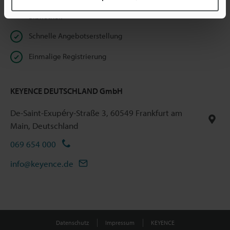
Unbeschränkter Zugriff auf unsere Online Dokumenten-
Bibliothek
Schnelle Angebotserstellung
Einmalige Registrierung
KEYENCE DEUTSCHLAND GmbH
De-Saint-Exupéry-Straße 3, 60549 Frankfurt am
Main, Deutschland
069 654 000
info@keyence.de
Datenschutz
Impressum
KEYENCE