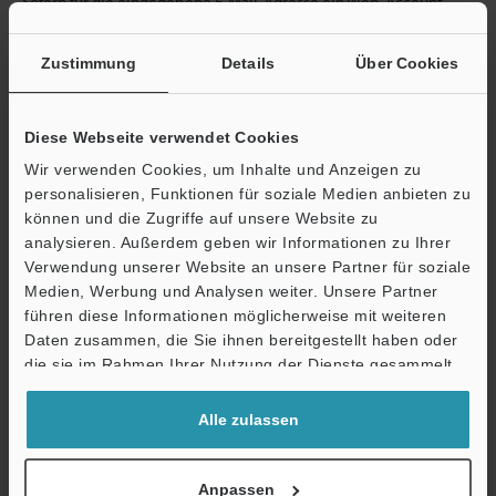
Sofern für die eingegebene E-Mail-Adresse ein Web-Account
vorhanden ist, leiten wir Sie zur Eingabe des Passworts weiter.
Falls Sie sich noch nicht registriert haben, können Sie die
Zustimmung
Details
Über Cookies
kostenlose Registrierung im nächsten Schritt abschließen.
E-Mail-Adresse
(erforderlich)
Diese Webseite verwendet Cookies
Wir verwenden Cookies, um Inhalte und Anzeigen zu
personalisieren, Funktionen für soziale Medien anbieten zu
können und die Zugriffe auf unsere Website zu
analysieren. Außerdem geben wir Informationen zu Ihrer
Weiter
Verwendung unserer Website an unsere Partner für soziale
Medien, Werbung und Analysen weiter. Unsere Partner
führen diese Informationen möglicherweise mit weiteren
Datenschutz ist uns wichtig - Ihre Daten werden niemals
Daten zusammen, die Sie ihnen bereitgestellt haben oder
weitergegeben.
die sie im Rahmen Ihrer Nutzung der Dienste gesammelt
haben.
Datenschutz
Alle zulassen
Vorteile für registrierte Mitglieder
Anpassen