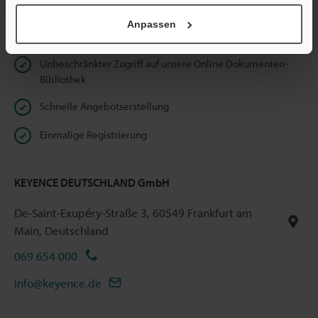
Anpassen
Vorteile für registrierte Mitglieder
Unbeschränkter Zugriff auf unsere Online Dokumenten-
Bibliothek
Schnelle Angebotserstellung
Einmalige Registrierung
KEYENCE DEUTSCHLAND GmbH
De-Saint-Exupéry-Straße 3, 60549 Frankfurt am
Main, Deutschland
069 654 000
info@keyence.de