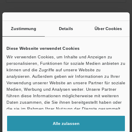
Bitte geben Sie Ihre E-Mail-Adresse ein.
Sofern für die eingegebene E-Mail-Adresse ein Web-Account
Zustimmung
Details
Über Cookies
vorhanden ist, leiten wir Sie zur Eingabe des Passworts weiter.
Falls Sie sich noch nicht registriert haben, können Sie die
kostenlose Registrierung im nächsten Schritt abschließen.
Diese Webseite verwendet Cookies
Wir verwenden Cookies, um Inhalte und Anzeigen zu
E-Mail-Adresse
(erforderlich)
personalisieren, Funktionen für soziale Medien anbieten zu
können und die Zugriffe auf unsere Website zu
analysieren. Außerdem geben wir Informationen zu Ihrer
Verwendung unserer Website an unsere Partner für soziale
Medien, Werbung und Analysen weiter. Unsere Partner
Weiter
führen diese Informationen möglicherweise mit weiteren
Daten zusammen, die Sie ihnen bereitgestellt haben oder
die sie im Rahmen Ihrer Nutzung der Dienste gesammelt
Datenschutz ist uns wichtig - Ihre Daten werden niemals
haben.
weitergegeben.
Alle zulassen
Datenschutz