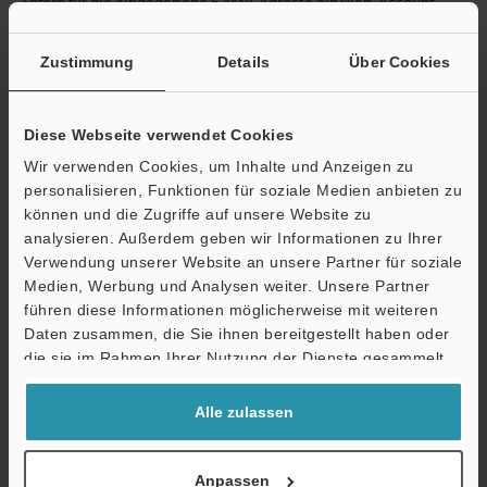
Sofern für die eingegebene E-Mail-Adresse ein Web-Account
vorhanden ist, leiten wir Sie zur Eingabe des Passworts weiter.
Falls Sie sich noch nicht registriert haben, können Sie die
Zustimmung
Details
Über Cookies
kostenlose Registrierung im nächsten Schritt abschließen.
E-Mail-Adresse
(erforderlich)
Diese Webseite verwendet Cookies
Wir verwenden Cookies, um Inhalte und Anzeigen zu
personalisieren, Funktionen für soziale Medien anbieten zu
können und die Zugriffe auf unsere Website zu
analysieren. Außerdem geben wir Informationen zu Ihrer
Weiter
Verwendung unserer Website an unsere Partner für soziale
Medien, Werbung und Analysen weiter. Unsere Partner
führen diese Informationen möglicherweise mit weiteren
Datenschutz ist uns wichtig - Ihre Daten werden niemals
Daten zusammen, die Sie ihnen bereitgestellt haben oder
weitergegeben.
die sie im Rahmen Ihrer Nutzung der Dienste gesammelt
haben.
Datenschutz
Alle zulassen
Vorteile für registrierte Mitglieder
Anpassen