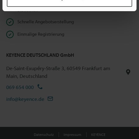
Unbeschränkter Zugriff auf unsere Online Dokumenten-
Bibliothek
Schnelle Angebotserstellung
Einmalige Registrierung
KEYENCE DEUTSCHLAND GmbH
De-Saint-Exupéry-Straße 3, 60549 Frankfurt am
Main, Deutschland
069 654 000
info@keyence.de
Datenschutz
Impressum
KEYENCE