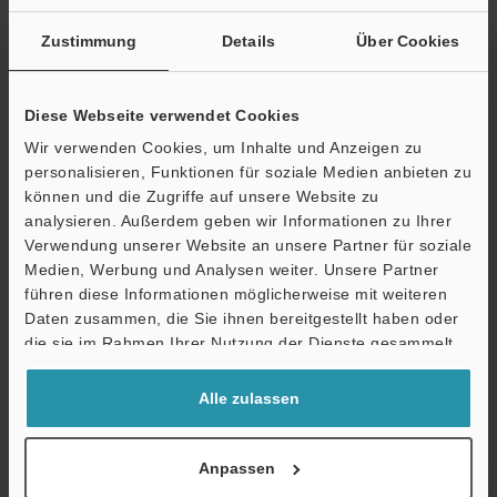
Falls Sie sich noch nicht registriert haben, können Sie die
kostenlose Registrierung im nächsten Schritt abschließen.
Zustimmung
Details
Über Cookies
E-Mail-Adresse
(erforderlich)
Diese Webseite verwendet Cookies
Wir verwenden Cookies, um Inhalte und Anzeigen zu
personalisieren, Funktionen für soziale Medien anbieten zu
können und die Zugriffe auf unsere Website zu
Weiter
analysieren. Außerdem geben wir Informationen zu Ihrer
Verwendung unserer Website an unsere Partner für soziale
Medien, Werbung und Analysen weiter. Unsere Partner
Datenschutz ist uns wichtig - Ihre Daten werden niemals
führen diese Informationen möglicherweise mit weiteren
weitergegeben.
Daten zusammen, die Sie ihnen bereitgestellt haben oder
die sie im Rahmen Ihrer Nutzung der Dienste gesammelt
Datenschutz
haben.
Alle zulassen
Vorteile für registrierte Mitglieder
Unbeschränkter Zugriff auf unsere Online Dokumenten-
Anpassen
Bibliothek