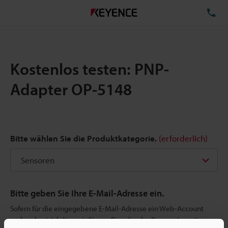
TE
Kostenlos testen: PNP-
Adapter OP-5148
Bitte wählen Sie die Produktkategorie.
(erforderlich)
Bitte geben Sie Ihre E-Mail-Adresse ein.
Sofern für die eingegebene E-Mail-Adresse ein Web-Account
vorhanden ist, leiten wir Sie zur Eingabe des Passworts weiter.