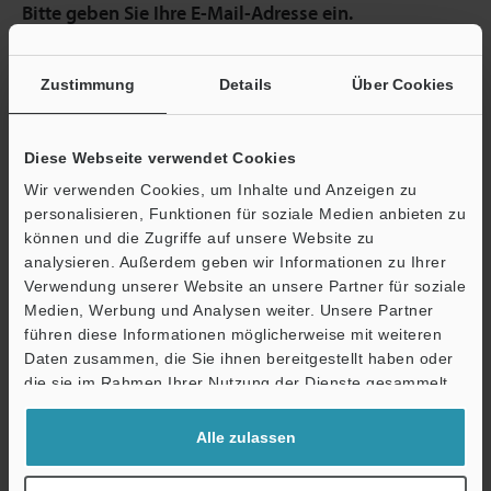
Bitte geben Sie Ihre E-Mail-Adresse ein.
Sofern für die eingegebene E-Mail-Adresse ein Web-Account
vorhanden ist, leiten wir Sie zur Eingabe des Passworts weiter.
Zustimmung
Details
Über Cookies
Falls Sie sich noch nicht registriert haben, können Sie die
kostenlose Registrierung im nächsten Schritt abschließen.
Diese Webseite verwendet Cookies
E-Mail-Adresse
(erforderlich)
Wir verwenden Cookies, um Inhalte und Anzeigen zu
personalisieren, Funktionen für soziale Medien anbieten zu
können und die Zugriffe auf unsere Website zu
analysieren. Außerdem geben wir Informationen zu Ihrer
Verwendung unserer Website an unsere Partner für soziale
Weiter
Medien, Werbung und Analysen weiter. Unsere Partner
führen diese Informationen möglicherweise mit weiteren
Daten zusammen, die Sie ihnen bereitgestellt haben oder
Datenschutz ist uns wichtig - Ihre Daten werden niemals
die sie im Rahmen Ihrer Nutzung der Dienste gesammelt
weitergegeben.
haben.
Alle zulassen
Datenschutz