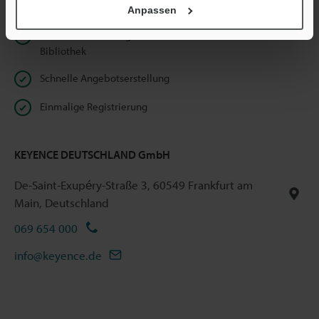
Vorteile für registrierte Mitglieder
Anpassen
Unbeschränkter Zugriff auf unsere Online Dokumenten-
Bibliothek
Schnelle Angebotserstellung
Einmalige Registrierung
KEYENCE DEUTSCHLAND GmbH
De-Saint-Exupéry-Straße 3, 60549 Frankfurt am
Main, Deutschland
069 654 000
info@keyence.de