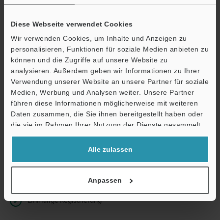
Diese Webseite verwendet Cookies
Wir verwenden Cookies, um Inhalte und Anzeigen zu
Weiter
personalisieren, Funktionen für soziale Medien anbieten zu
können und die Zugriffe auf unsere Website zu
analysieren. Außerdem geben wir Informationen zu Ihrer
Datenschutz ist uns wichtig - Ihre Daten werden niemals
Verwendung unserer Website an unsere Partner für soziale
weitergegeben.
Medien, Werbung und Analysen weiter. Unsere Partner
führen diese Informationen möglicherweise mit weiteren
Datenschutz
Daten zusammen, die Sie ihnen bereitgestellt haben oder
die sie im Rahmen Ihrer Nutzung der Dienste gesammelt
Vorteile für registrierte Mitglieder
haben.
Alle zulassen
Unbeschränkter Zugriff auf unsere Online Dokumenten-
Bibliothek
Schnelle Angebotserstellung
Anpassen
Einmalige Registrierung