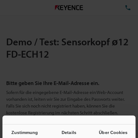
TE
Demo / Test: Sensorkopf ø12
FD-ECH12
Bitte geben Sie Ihre E-Mail-Adresse ein.
Sofern für die eingegebene E-Mail-Adresse ein Web-Account
vorhanden ist, leiten wir Sie zur Eingabe des Passworts weiter.
Falls Sie sich noch nicht registriert haben, können Sie die
kostenlose Registrierung im nächsten Schritt abschließen.
E-Mail-Adresse
(erforderlich)
Zustimmung
Details
Über Cookies