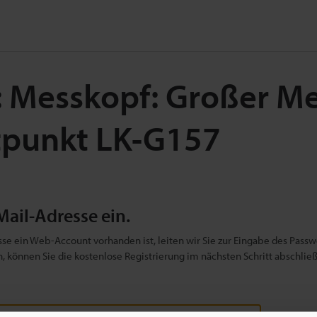
: Messkopf: Großer M
htpunkt LK-G157
Mail-Adresse ein.
se ein Web-Account vorhanden ist, leiten wir Sie zur Eingabe des Passwo
ben, können Sie die kostenlose Registrierung im nächsten Schritt abschlie