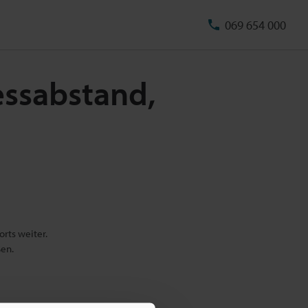
069 654 000
essabstand,
rts weiter.
ßen.