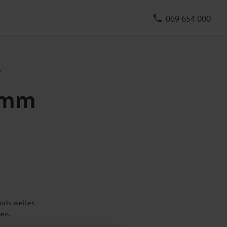
069 654 000
-
50mm
rts weiter.
ßen.