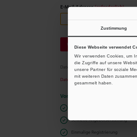
E-Mail-Adresse
(erforderlich)
Zustimmung
Weiter
Diese Webseite verwendet C
Wir verwenden Cookies, um In
die Zugriffe auf unsere Webs
Datenschutz ist uns wichtig - Ihre Dat
unsere Partner für soziale M
mit weiteren Daten zusammen, 
Datenschutz
gesammelt haben.
Vorteile für registrierte Mitglied
Unbeschränkter Zugriff auf unser
Schnelle Angebotserstellung
Einmalige Registrierung