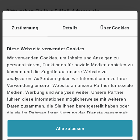
Bitte geben Sie Ihre E-Mail-Adresse ein.
Sofern für die eingegebene E-Mail-Adresse ein Web-Account
vorhanden ist, leiten wir Sie zur Eingabe des Passworts weiter.
Zustimmung
Details
Über Cookies
Falls Sie sich noch nicht registriert haben, können Sie die
kostenlose Registrierung im nächsten Schritt abschließen.
Diese Webseite verwendet Cookies
E-Mail-Adresse
(erforderlich)
Wir verwenden Cookies, um Inhalte und Anzeigen zu
personalisieren, Funktionen für soziale Medien anbieten zu
können und die Zugriffe auf unsere Website zu
analysieren. Außerdem geben wir Informationen zu Ihrer
Verwendung unserer Website an unsere Partner für soziale
Medien, Werbung und Analysen weiter. Unsere Partner
Weiter
führen diese Informationen möglicherweise mit weiteren
Daten zusammen, die Sie ihnen bereitgestellt haben oder
die sie im Rahmen Ihrer Nutzung der Dienste gesammelt
Datenschutz ist uns wichtig - Ihre Daten werden niemals
haben.
weitergegeben.
Alle zulassen
Datenschutz