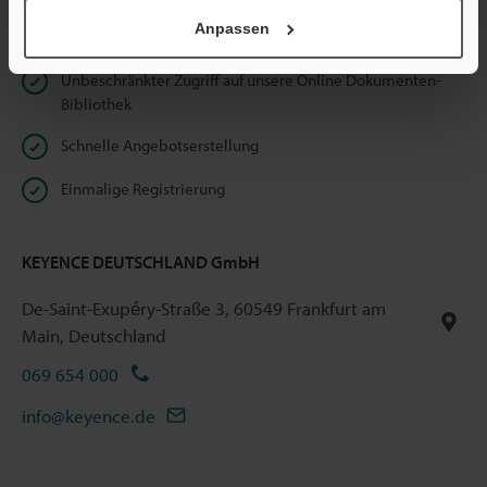
Anpassen
Vorteile für registrierte Mitglieder
Unbeschränkter Zugriff auf unsere Online Dokumenten-
Bibliothek
Schnelle Angebotserstellung
Einmalige Registrierung
KEYENCE DEUTSCHLAND GmbH
De-Saint-Exupéry-Straße 3, 60549 Frankfurt am
Main, Deutschland
069 654 000
info@keyence.de