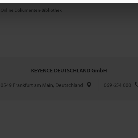
e Online Dokumenten-Bibliothek
KEYENCE DEUTSCHLAND GmbH
 60549 Frankfurt am Main, Deutschland
069 654 000