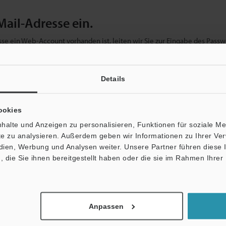
Mail-Adresse ein.
se ein Web-Account vorhanden ist, leiten wir Sie zur Eingabe des Passwo
ben, können Sie die kostenlose Registrierung im nächsten Schritt abschlie
Details
ookies
halte und Anzeigen zu personalisieren, Funktionen für soziale M
ite zu analysieren. Außerdem geben wir Informationen zu Ihrer V
edien, Werbung und Analysen weiter. Unsere Partner führen diese
die Sie ihnen bereitgestellt haben oder die sie im Rahmen Ihrer
en werden niemals weitergegeben.
Anpassen
er