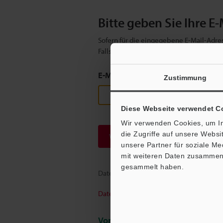
Bitte geben Sie Ihre E-
Sofern für die eingegebene E-Mail-Adres
Falls Sie sich noch nicht registriert ha
E-Mail-Adresse
(erforderlich)
Zustimmung
Diese Webseite verwendet C
Wir verwenden Cookies, um In
die Zugriffe auf unsere Webs
Weiter
unsere Partner für soziale M
mit weiteren Daten zusammen, 
gesammelt haben.
Datenschutz ist uns wichtig - Ihre Dat
Datenschutz
Vorteile für registrierte Mitglied