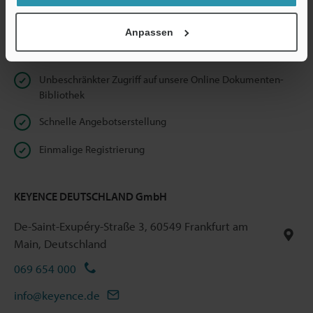
Datenschutz
Anpassen
Vorteile für registrierte Mitglieder
Unbeschränkter Zugriff auf unsere Online Dokumenten-
Bibliothek
Schnelle Angebotserstellung
Einmalige Registrierung
KEYENCE DEUTSCHLAND GmbH
De-Saint-Exupéry-Straße 3, 60549 Frankfurt am
Main, Deutschland
069 654 000
info@keyence.de