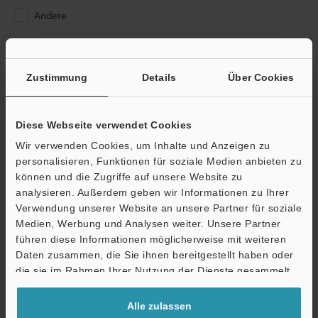
Andere
Bitte geben Sie Ihre E-Mail-Adresse ein.
Sofern für die eingegebene E-Mail-Adresse ein Web-Account
Zustimmung
Details
Über Cookies
vorhanden ist, leiten wir Sie zur Eingabe des Passworts weiter.
Falls Sie sich noch nicht registriert haben, können Sie die
kostenlose Registrierung im nächsten Schritt abschließen.
Diese Webseite verwendet Cookies
Wir verwenden Cookies, um Inhalte und Anzeigen zu
E-Mail-Adresse
(erforderlich)
personalisieren, Funktionen für soziale Medien anbieten zu
können und die Zugriffe auf unsere Website zu
analysieren. Außerdem geben wir Informationen zu Ihrer
Verwendung unserer Website an unsere Partner für soziale
Medien, Werbung und Analysen weiter. Unsere Partner
führen diese Informationen möglicherweise mit weiteren
Weiter
Daten zusammen, die Sie ihnen bereitgestellt haben oder
die sie im Rahmen Ihrer Nutzung der Dienste gesammelt
haben.
Datenschutz ist uns wichtig - Ihre Daten werden niemals
weitergegeben.
Alle zulassen