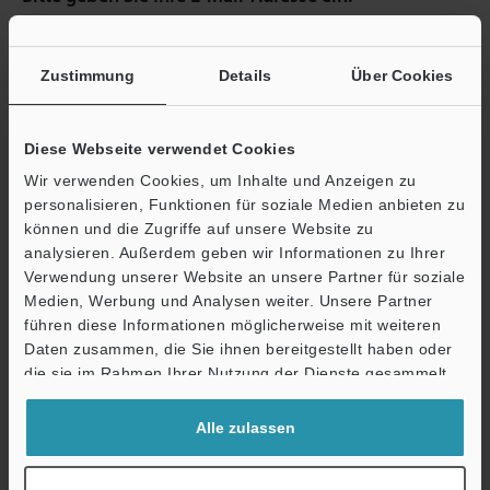
Sofern für die eingegebene E-Mail-Adresse ein Web-Account
vorhanden ist, leiten wir Sie zur Eingabe des Passworts weiter.
Falls Sie sich noch nicht registriert haben, können Sie die
Zustimmung
Details
Über Cookies
kostenlose Registrierung im nächsten Schritt abschließen.
Diese Webseite verwendet Cookies
E-Mail-Adresse
(erforderlich)
Wir verwenden Cookies, um Inhalte und Anzeigen zu
personalisieren, Funktionen für soziale Medien anbieten zu
können und die Zugriffe auf unsere Website zu
analysieren. Außerdem geben wir Informationen zu Ihrer
Verwendung unserer Website an unsere Partner für soziale
Weiter
Medien, Werbung und Analysen weiter. Unsere Partner
führen diese Informationen möglicherweise mit weiteren
Daten zusammen, die Sie ihnen bereitgestellt haben oder
Datenschutz ist uns wichtig - Ihre Daten werden niemals
die sie im Rahmen Ihrer Nutzung der Dienste gesammelt
weitergegeben.
haben.
Datenschutz
Alle zulassen
Vorteile für registrierte Mitglieder