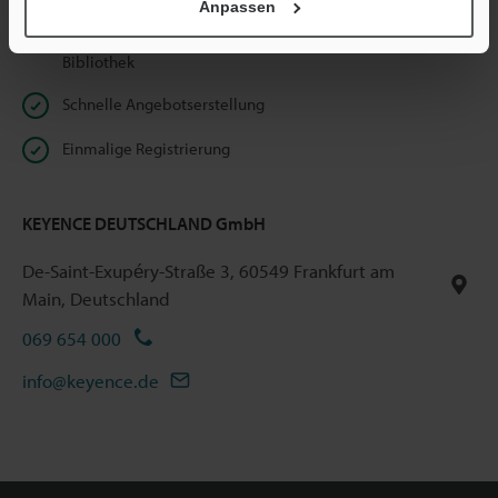
Anpassen
Unbeschränkter Zugriff auf unsere Online Dokumenten-
Bibliothek
Schnelle Angebotserstellung
Einmalige Registrierung
KEYENCE DEUTSCHLAND GmbH
De-Saint-Exupéry-Straße 3, 60549 Frankfurt am
Main, Deutschland
069 654 000
info@keyence.de