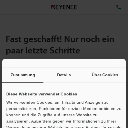
TE
Fast geschafft! Nur noch ein
paar letzte Schritte
Zustimmung
Details
Über Cookies
Menge:
1
Gesamtgröße der Datei:
0.71MB
Diese Webseite verwendet Cookies
Wir verwenden Cookies, um Inhalte und Anzeigen zu
E-Mail-Adresse
(erforderlich)
personalisieren, Funktionen für soziale Medien anbieten zu
können und die Zugriffe auf unsere Website zu
analysieren. Außerdem geben wir Informationen zu Ihrer
Verwendung unserer Website an unsere Partner für soziale