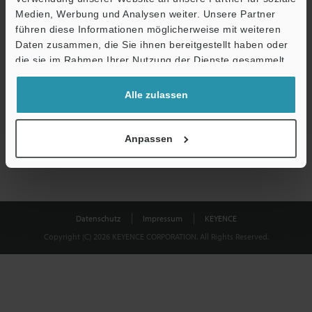
Medien, Werbung und Analysen weiter. Unsere Partner
führen diese Informationen möglicherweise mit weiteren
Download
Daten zusammen, die Sie ihnen bereitgestellt haben oder
die sie im Rahmen Ihrer Nutzung der Dienste gesammelt
haben.
Datenschutz ist uns wichtig - Ihre Daten werden niemals
Alle zulassen
weitergegeben.
Datenschutz
Anpassen
Datenschutz
Impressum
KEYENCE
Copyright (C) 2026 KEYENCE CORPORATION. All Rights Reserved.