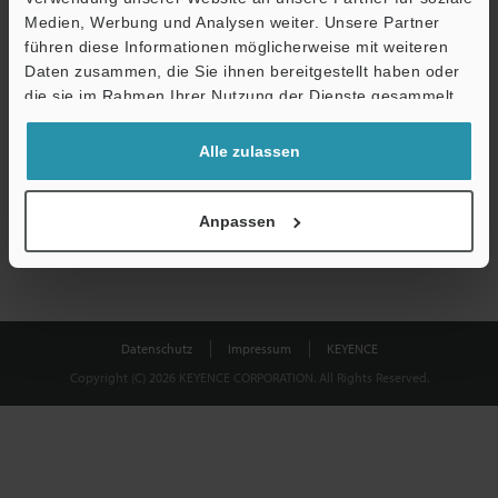
Medien, Werbung und Analysen weiter. Unsere Partner
führen diese Informationen möglicherweise mit weiteren
Download
Daten zusammen, die Sie ihnen bereitgestellt haben oder
die sie im Rahmen Ihrer Nutzung der Dienste gesammelt
haben.
Datenschutz ist uns wichtig - Ihre Daten werden niemals
Alle zulassen
weitergegeben.
Datenschutz
Anpassen
Datenschutz
Impressum
KEYENCE
Copyright (C) 2026 KEYENCE CORPORATION. All Rights Reserved.