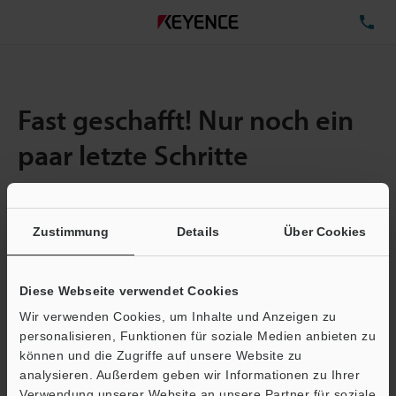
TE
Fast geschafft! Nur noch ein
paar letzte Schritte
Zustimmung
Details
Über Cookies
Menge:
1
Gesamtgröße der Datei:
0.71MB
Diese Webseite verwendet Cookies
Wir verwenden Cookies, um Inhalte und Anzeigen zu
E-Mail-Adresse
(erforderlich)
personalisieren, Funktionen für soziale Medien anbieten zu
können und die Zugriffe auf unsere Website zu
analysieren. Außerdem geben wir Informationen zu Ihrer
Verwendung unserer Website an unsere Partner für soziale