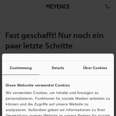
TE
Fast geschafft! Nur noch ein
paar letzte Schritte
Zustimmung
Details
Über Cookies
Menge:
1
Gesamtgröße der Datei:
0.71MB
Diese Webseite verwendet Cookies
Wir verwenden Cookies, um Inhalte und Anzeigen zu
E-Mail-Adresse
(erforderlich)
personalisieren, Funktionen für soziale Medien anbieten zu
können und die Zugriffe auf unsere Website zu
analysieren. Außerdem geben wir Informationen zu Ihrer
Verwendung unserer Website an unsere Partner für soziale