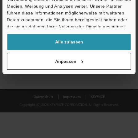
Medien, Werbung und Analysen weiter. Unsere Partner
führen diese Informationen möglicherweise mit weiteren
Download
Daten zusammen, die Sie ihnen bereitgestellt haben oder
die sie im Rahmen Ihrer Nutzung der Dienste gesammelt
haben.
Datenschutz ist uns wichtig - Ihre Daten werden niemals
Alle zulassen
weitergegeben.
Datenschutz
Anpassen
Datenschutz
Impressum
KEYENCE
Copyright (C) 2026 KEYENCE CORPORATION. All Rights Reserved.