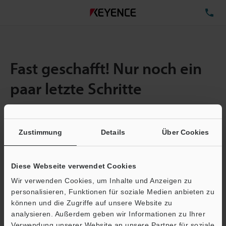
TE
Fast geschafft! Nur noch ein
paar letzte Schritte
Zustimmung
Details
Über Cookies
Menge:
1
Gesamtgröße der Datei:
0.71MB
Diese Webseite verwendet Cookies
Wir verwenden Cookies, um Inhalte und Anzeigen zu
E-Mail-Adresse
(erforderlich)
personalisieren, Funktionen für soziale Medien anbieten zu
können und die Zugriffe auf unsere Website zu
analysieren. Außerdem geben wir Informationen zu Ihrer
Verwendung unserer Website an unsere Partner für soziale