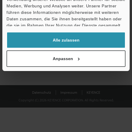
Medien, Werbung und Analysen weiter. Unsere Partner
führen diese Informationen möglicherweise mit weiteren
Download
Daten zusammen, die Sie ihnen bereitgestellt haben oder
die sie im Rahmen Ihrer Nutzung der Dienste gesammelt
haben.
Datenschutz ist uns wichtig - Ihre Daten werden niemals
Alle zulassen
weitergegeben.
Datenschutz
Anpassen
Datenschutz
Impressum
KEYENCE
Copyright (C) 2026 KEYENCE CORPORATION. All Rights Reserved.