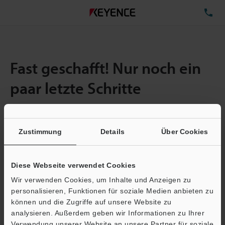
TE
Fast geschafft! Nur noch ein
paar letzte Schritte
Zustimmung
Details
Über Cookies
Menge:
1
Gesamtgröße der Datei:
0.71MB
Diese Webseite verwendet Cookies
Wir verwenden Cookies, um Inhalte und Anzeigen zu
E-Mail-Adresse
(erforderlich)
personalisieren, Funktionen für soziale Medien anbieten zu
können und die Zugriffe auf unsere Website zu
analysieren. Außerdem geben wir Informationen zu Ihrer
Verwendung unserer Website an unsere Partner für soziale