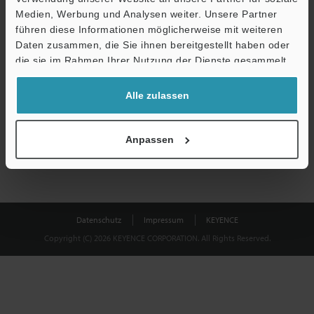
Medien, Werbung und Analysen weiter. Unsere Partner
führen diese Informationen möglicherweise mit weiteren
Download
Daten zusammen, die Sie ihnen bereitgestellt haben oder
die sie im Rahmen Ihrer Nutzung der Dienste gesammelt
haben.
Datenschutz ist uns wichtig - Ihre Daten werden niemals
Alle zulassen
weitergegeben.
Datenschutz
Anpassen
Datenschutz
Impressum
KEYENCE
Copyright (C) 2026 KEYENCE CORPORATION. All Rights Reserved.