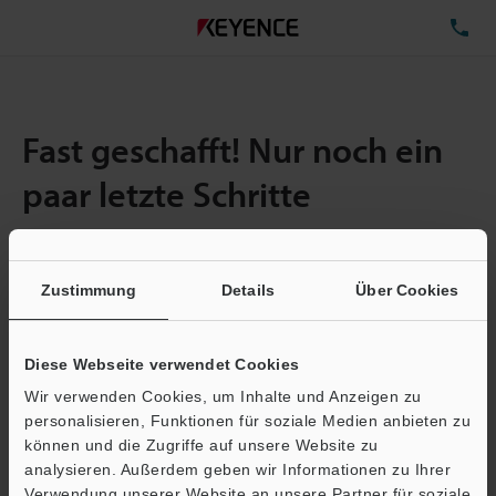
TE
Fast geschafft! Nur noch ein
paar letzte Schritte
Zustimmung
Details
Über Cookies
Menge:
1
Gesamtgröße der Datei:
0.71MB
Diese Webseite verwendet Cookies
Wir verwenden Cookies, um Inhalte und Anzeigen zu
E-Mail-Adresse
(erforderlich)
personalisieren, Funktionen für soziale Medien anbieten zu
können und die Zugriffe auf unsere Website zu
analysieren. Außerdem geben wir Informationen zu Ihrer
Verwendung unserer Website an unsere Partner für soziale