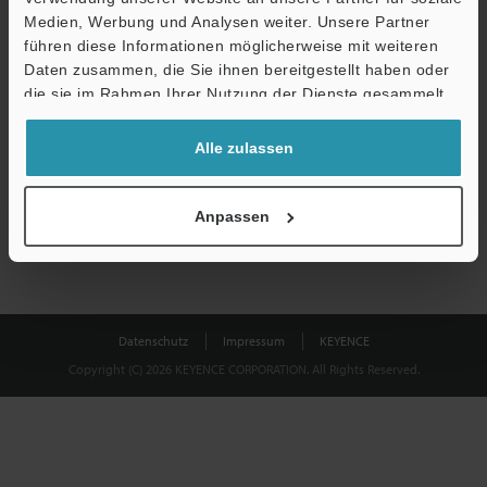
Medien, Werbung und Analysen weiter. Unsere Partner
führen diese Informationen möglicherweise mit weiteren
Download
Daten zusammen, die Sie ihnen bereitgestellt haben oder
die sie im Rahmen Ihrer Nutzung der Dienste gesammelt
haben.
Datenschutz ist uns wichtig - Ihre Daten werden niemals
Alle zulassen
weitergegeben.
Datenschutz
Anpassen
Datenschutz
Impressum
KEYENCE
Copyright (C) 2026 KEYENCE CORPORATION. All Rights Reserved.