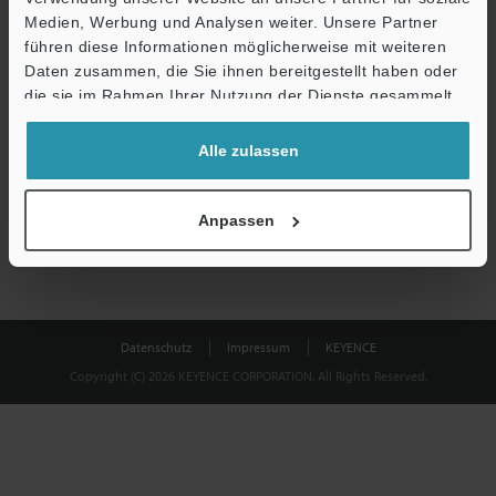
Medien, Werbung und Analysen weiter. Unsere Partner
führen diese Informationen möglicherweise mit weiteren
Download
Daten zusammen, die Sie ihnen bereitgestellt haben oder
die sie im Rahmen Ihrer Nutzung der Dienste gesammelt
haben.
Datenschutz ist uns wichtig - Ihre Daten werden niemals
Alle zulassen
weitergegeben.
Datenschutz
Anpassen
Datenschutz
Impressum
KEYENCE
Copyright (C) 2026 KEYENCE CORPORATION. All Rights Reserved.