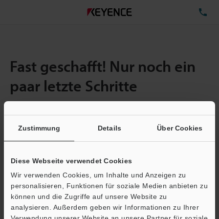
TE
Fast geschafft! Nur noch ein
paar letzte Schritte
Zustimmung
Details
Über Cookies
Menge:
1
Gesamtgröße der Datei:
0.71MB
Diese Webseite verwendet Cookies
Wir verwenden Cookies, um Inhalte und Anzeigen zu
E-Mail-Adresse
(erforderlich)
personalisieren, Funktionen für soziale Medien anbieten zu
können und die Zugriffe auf unsere Website zu
analysieren. Außerdem geben wir Informationen zu Ihrer
Verwendung unserer Website an unsere Partner für soziale