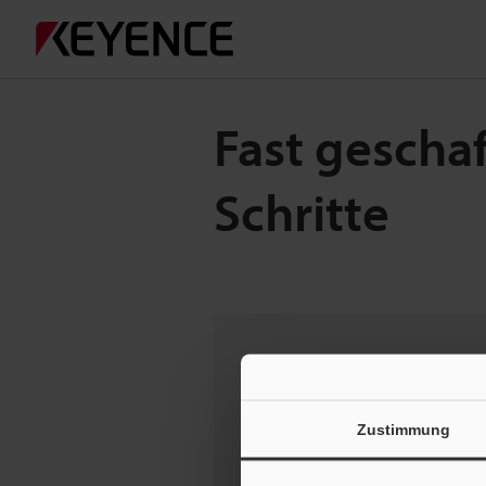
Fast geschaf
Schritte
Datasheet (XG-8002P)
Zustimmung