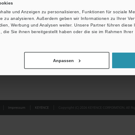
ookies
halte und Anzeigen zu personalisieren, Funktionen für soziale M
Datenschutz ist uns wichtig - Ihre Daten werde
ite zu analysieren. Außerdem geben wir Informationen zu Ihrer V
edien, Werbung und Analysen weiter. Unsere Partner führen diese
Datenschutz
die Sie ihnen bereitgestellt haben oder die sie im Rahmen Ihrer
Anpassen
Impressum
KEYENCE
Copyright (C) 2026 KEYENCE CORPORATION. All Rig