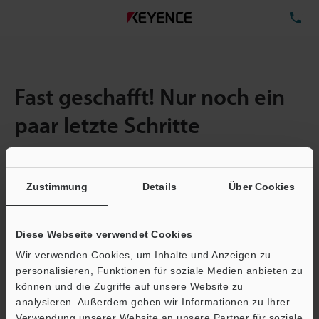
TE
Fast geschafft! Nur noch ein
paar letzte Schritte
Zustimmung
Details
Über Cookies
Menge:
1
Gesamtgröße der Datei:
0.71MB
Diese Webseite verwendet Cookies
Wir verwenden Cookies, um Inhalte und Anzeigen zu
E-Mail-Adresse
(erforderlich)
personalisieren, Funktionen für soziale Medien anbieten zu
können und die Zugriffe auf unsere Website zu
analysieren. Außerdem geben wir Informationen zu Ihrer
Verwendung unserer Website an unsere Partner für soziale