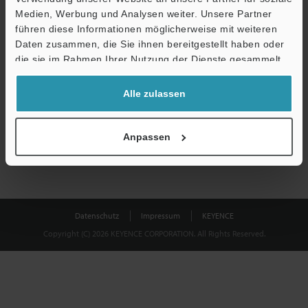
Medien, Werbung und Analysen weiter. Unsere Partner
führen diese Informationen möglicherweise mit weiteren
Download
Daten zusammen, die Sie ihnen bereitgestellt haben oder
die sie im Rahmen Ihrer Nutzung der Dienste gesammelt
haben.
Datenschutz ist uns wichtig - Ihre Daten werden niemals
Alle zulassen
weitergegeben.
Datenschutz
Anpassen
Datenschutz
Impressum
KEYENCE
Copyright (C) 2026 KEYENCE CORPORATION. All Rights Reserved.