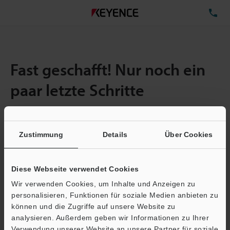
TE
Fast geschafft! Nur noch ein
paar letzte Schritte
Zustimmung
Details
Über Cookies
Menge:
1
Gesamtgröße der Datei:
0.71MB
Diese Webseite verwendet Cookies
Wir verwenden Cookies, um Inhalte und Anzeigen zu
E-Mail-Adresse
(erforderlich)
personalisieren, Funktionen für soziale Medien anbieten zu
können und die Zugriffe auf unsere Website zu
analysieren. Außerdem geben wir Informationen zu Ihrer
Verwendung unserer Website an unsere Partner für soziale