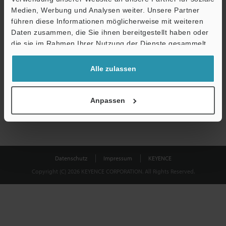
Medien, Werbung und Analysen weiter. Unsere Partner
führen diese Informationen möglicherweise mit weiteren
Download
Daten zusammen, die Sie ihnen bereitgestellt haben oder
die sie im Rahmen Ihrer Nutzung der Dienste gesammelt
haben.
Datenschutz ist uns wichtig - Ihre Daten werden niemals
Alle zulassen
weitergegeben.
Datenschutz
Anpassen
Datenschutz
Impressum
KEYENCE
Copyright (C) 2026 KEYENCE CORPORATION. All Rights Reserved.