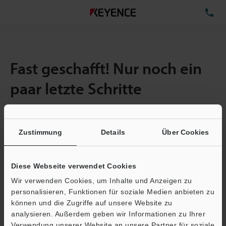
TE
Fast geschafft! Nur noch ein
paar letzte Schritte
Zustimmung
Details
Über Cookies
Menge:
1
Gesamtgröße der Datei:
0.71MB
Diese Webseite verwendet Cookies
Wir verwenden Cookies, um Inhalte und Anzeigen zu
E-Mail-Adresse
(erforderlich)
personalisieren, Funktionen für soziale Medien anbieten zu
können und die Zugriffe auf unsere Website zu
analysieren. Außerdem geben wir Informationen zu Ihrer
Verwendung unserer Website an unsere Partner für soziale