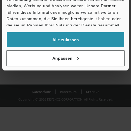
Medien, Werbung und Analysen weiter. Unsere Partner
führen diese Informationen möglicherweise mit weiteren
Download
Daten zusammen, die Sie ihnen bereitgestellt haben oder
die sie im Rahmen Ihrer Nutzung der Dienste gesammelt
haben.
Datenschutz ist uns wichtig - Ihre Daten werden niemals
Alle zulassen
weitergegeben.
Datenschutz
Anpassen
Datenschutz
Impressum
KEYENCE
Copyright (C) 2026 KEYENCE CORPORATION. All Rights Reserved.