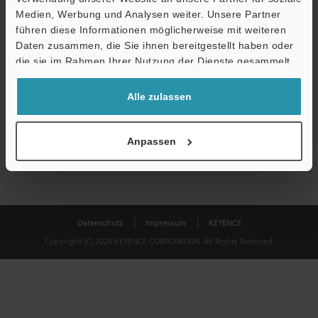
Medien, Werbung und Analysen weiter. Unsere Partner
führen diese Informationen möglicherweise mit weiteren
Download
Daten zusammen, die Sie ihnen bereitgestellt haben oder
die sie im Rahmen Ihrer Nutzung der Dienste gesammelt
haben.
Datenschutz ist uns wichtig - Ihre Daten werden niemals
Alle zulassen
weitergegeben.
Datenschutz
Anpassen
Datenschutz
Impressum
KEYENCE
Copyright (C) 2026 KEYENCE CORPORATION. All Rights Reserved.