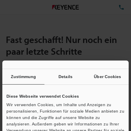
TE
Fast geschafft! Nur noch ein
paar letzte Schritte
Zustimmung
Details
Über Cookies
Menge:
1
Gesamtgröße der Datei:
0.71MB
Diese Webseite verwendet Cookies
Wir verwenden Cookies, um Inhalte und Anzeigen zu
E-Mail-Adresse
(erforderlich)
personalisieren, Funktionen für soziale Medien anbieten zu
können und die Zugriffe auf unsere Website zu
analysieren. Außerdem geben wir Informationen zu Ihrer
Verwendung unserer Website an unsere Partner für soziale