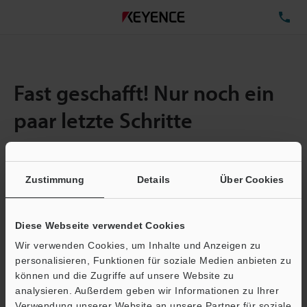
TE
Fast geschafft! Nur noch ein
paar letzte Schritte
Zustimmung
Details
Über Cookies
Menge:
1
Gesamtgröße der Datei:
0.71MB
Diese Webseite verwendet Cookies
Wir verwenden Cookies, um Inhalte und Anzeigen zu
E-Mail-Adresse
(erforderlich)
personalisieren, Funktionen für soziale Medien anbieten zu
können und die Zugriffe auf unsere Website zu
analysieren. Außerdem geben wir Informationen zu Ihrer
Verwendung unserer Website an unsere Partner für soziale