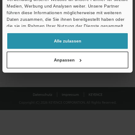
Medien, Werbung und Analysen weiter. Unsere Partner
führen diese Informationen möglicherweise mit weiteren
Download
Daten zusammen, die Sie ihnen bereitgestellt haben oder
die sie im Rahmen Ihrer Nutzung der Dienste gesammelt
haben.
Datenschutz ist uns wichtig - Ihre Daten werden niemals
Alle zulassen
weitergegeben.
Datenschutz
Anpassen
Datenschutz
Impressum
KEYENCE
Copyright (C) 2026 KEYENCE CORPORATION. All Rights Reserved.