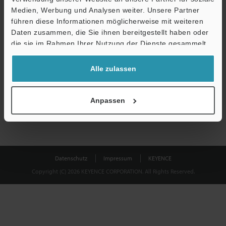
Medien, Werbung und Analysen weiter. Unsere Partner
führen diese Informationen möglicherweise mit weiteren
Download
Daten zusammen, die Sie ihnen bereitgestellt haben oder
die sie im Rahmen Ihrer Nutzung der Dienste gesammelt
haben.
Datenschutz ist uns wichtig - Ihre Daten werden niemals
Alle zulassen
weitergegeben.
Datenschutz
Anpassen
Datenschutz
Impressum
KEYENCE
Copyright (C) 2026 KEYENCE CORPORATION. All Rights Reserved.