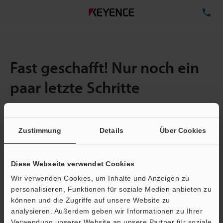
TE
Fast geschafft! Nur noch ein
paar letzte Schritte
Zustimmung
Details
Über Cookies
Menge:
1
Gesamtgröße der Datei:
7.76MB
Diese Webseite verwendet Cookies
Wir verwenden Cookies, um Inhalte und Anzeigen zu
E-Mail-Adresse
(erforderlich)
personalisieren, Funktionen für soziale Medien anbieten zu
können und die Zugriffe auf unsere Website zu
analysieren. Außerdem geben wir Informationen zu Ihrer
Verwendung unserer Website an unsere Partner für soziale