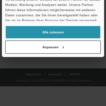
Medien, Werbung und Analysen weiter. Unsere Partner
führen diese Informationen möglicherweise mit weiteren
Download
Daten zusammen, die Sie ihnen bereitgestellt haben oder
die sie im Rahmen Ihrer Nutzung der Dienste gesammelt
haben.
Datenschutz ist uns wichtig - Ihre Daten werden niemals
Alle zulassen
weitergegeben.
Datenschutz
Anpassen
Datenschutz
Impressum
KEYENCE
Copyright (C) 2026 KEYENCE CORPORATION. All Rights Reserved.