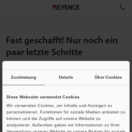
TE
Fast geschafft! Nur noch ein
paar letzte Schritte
Zustimmung
Details
Über Cookies
Menge:
1
Gesamtgröße der Datei:
6.57MB
Diese Webseite verwendet Cookies
Wir verwenden Cookies, um Inhalte und Anzeigen zu
E-Mail-Adresse
(erforderlich)
personalisieren, Funktionen für soziale Medien anbieten zu
können und die Zugriffe auf unsere Website zu
analysieren. Außerdem geben wir Informationen zu Ihrer
Verwendung unserer Website an unsere Partner für soziale