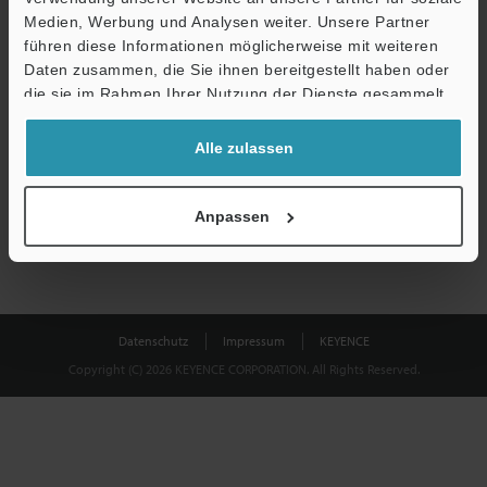
Medien, Werbung und Analysen weiter. Unsere Partner
führen diese Informationen möglicherweise mit weiteren
Download
Daten zusammen, die Sie ihnen bereitgestellt haben oder
die sie im Rahmen Ihrer Nutzung der Dienste gesammelt
haben.
Datenschutz ist uns wichtig - Ihre Daten werden niemals
Alle zulassen
weitergegeben.
Datenschutz
Anpassen
Datenschutz
Impressum
KEYENCE
Copyright (C) 2026 KEYENCE CORPORATION. All Rights Reserved.