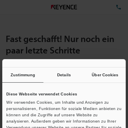
TE
Fast geschafft! Nur noch ein
paar letzte Schritte
Zustimmung
Details
Über Cookies
Menge:
1
Gesamtgröße der Datei:
1.9MB
Diese Webseite verwendet Cookies
Wir verwenden Cookies, um Inhalte und Anzeigen zu
E-Mail-Adresse
(erforderlich)
personalisieren, Funktionen für soziale Medien anbieten zu
können und die Zugriffe auf unsere Website zu
analysieren. Außerdem geben wir Informationen zu Ihrer
Verwendung unserer Website an unsere Partner für soziale